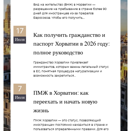
Вид на жительство (ВНЖ) в Норвегии —
разрешение на пребывание в стране более 90
дней для иностранцев из-за пределов
Евросоюза. Чтобы его получить,...
17
Как получить гражданство и
Июля
паспорт Хорватии в 2026 году:
полное руководство
Гражданство Хорватии привлекает
иммигрантов, которым важны легальный статус
в ЕС, понятная процедура натурализации и
возможность закрепиться...
7
ПМЖ в Хорватии: как
Июля
переехать и начать новую
жизнь
ПМЖ Хорватии — это статус, позволяющий
иностранцам постоянно находиться в стране и
пользоваться определёнными правами. Для его