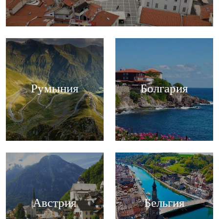
Румыния
Болгария
Австрия
Бельгия