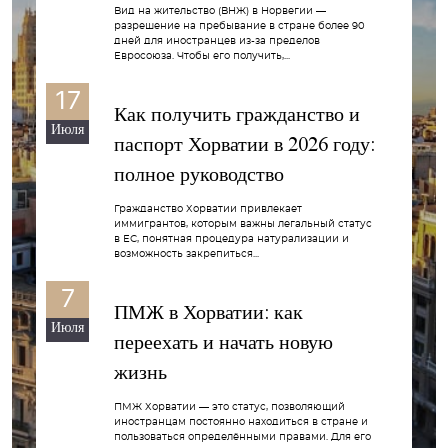
Вид на жительство (ВНЖ) в Норвегии —
разрешение на пребывание в стране более 90
дней для иностранцев из-за пределов
Евросоюза. Чтобы его получить,...
17
Как получить гражданство и
Июля
паспорт Хорватии в 2026 году:
полное руководство
Гражданство Хорватии привлекает
иммигрантов, которым важны легальный статус
в ЕС, понятная процедура натурализации и
возможность закрепиться...
7
ПМЖ в Хорватии: как
Июля
переехать и начать новую
жизнь
ПМЖ Хорватии — это статус, позволяющий
иностранцам постоянно находиться в стране и
пользоваться определёнными правами. Для его