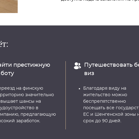
т:
айти престижную
Путешествовать б
аботу
виз
ереезд на финскую
Благодаря виду на
ерриторию значительно
жительство можно
овышает шансы на
беспрепятственно
удоустройство в
посещать все государст
омпанию, предлагающую
ЕС и Шенгенской зоны 
сокий заработок.
срок до 90 дней.