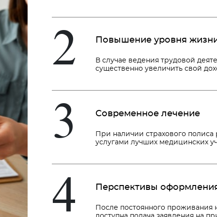
2
Повышение уровня жизн
В случае ведения трудовой деят
существенно увеличить свой дох
3
Современное лечение
При наличии страхового полиса 
услугами лучших медицинских у
4
Перспективы оформления
После постоянного проживания н
доступна подача заявления на пр