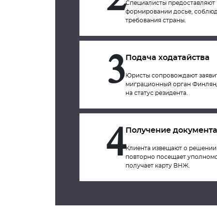
2
Специалисты предоставляют 
формировании досье, соблюд
требования страны.
Подача ходатайства
3
Юристы сопровождают заявите
миграционный орган Финлянд
на статус резидента.
Получение документ
4
Клиента извещают о решении 
повторно посещает уполном
получает карту ВНЖ.