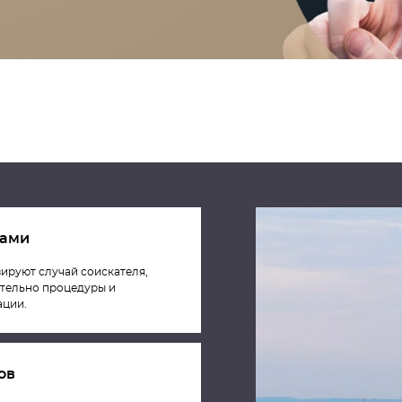
тами
ируют случай соискателя,
ательно процедуры и
ации.
ов