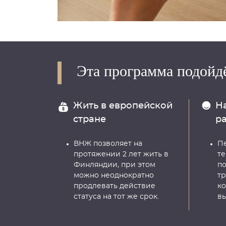
Эта программа подойдё
Жить в европейской
Н
стране
р
ВНЖ позволяет на
П
протяжении 2 лет жить в
т
Финляндии, при этом
п
можно неоднократно
тр
продлевать действие
к
статуса на тот же срок.
вы