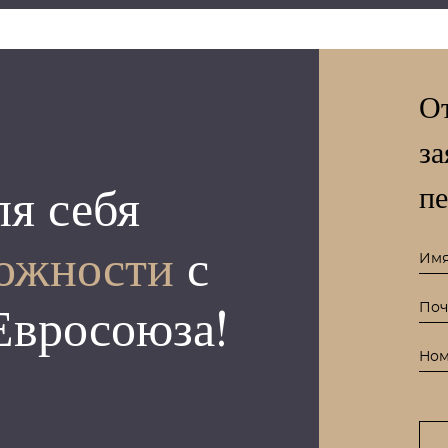
О
за
пе
ля себя
ожности
с
Евросоюза!