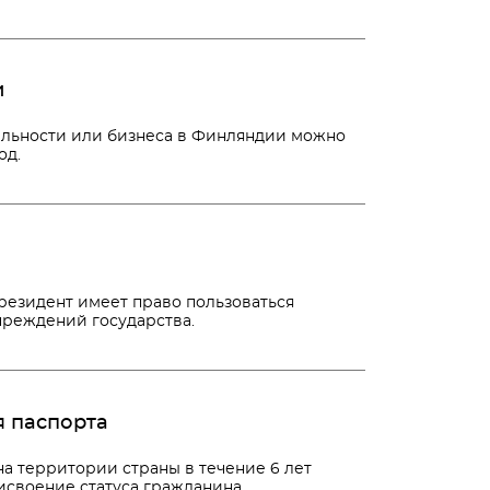
и
ельности или бизнеса в Финляндии можно
од.
резидент имеет право пользоваться
чреждений государства.
 паспорта
а территории страны в течение 6 лет
исвоение статуса гражданина.