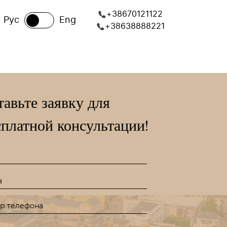
+38670121122
Рус
Eng
+38638888221
тавьте заявку для
сплатной консультации!