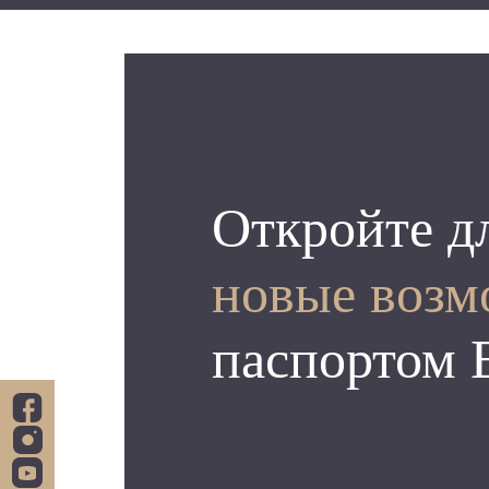
Откройте д
новые возм
паспортом 