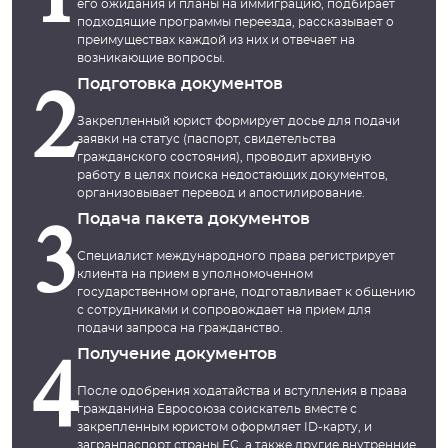
1
его ожидания и планы на иммиграцию, подбирает
подходящие программы переезда, рассказывает о
преимуществах каждой из них и отвечает на
возникающие вопросы.
Подготовка документов
2
Закрепленный юрист формирует досье для подачи
заявки на статус (паспорт, свидетельства
гражданского состояния), проводит архивную
работу в целях поиска недостающих документов,
организовывает перевод и апостилирование.
Подача пакета документов
3
Специалист международного права регистрирует
клиента на прием в уполномоченном
государственном органе, подготавливает к общению
с сотрудниками и сопровождает на прием для
подачи запроса на гражданство.
Получение документов
4
После одобрения ходатайства и вступления в права
гражданина Евросоюза соискатель вместе с
закрепленным юристом оформляет ID-карту, и
загранпаспорт страны ЕС, а также другие внутренние