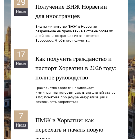
29
Получение ВНЖ Норвегии
Июля
для иностранцев
Вид на жительство (ВНЖ) в Норвегии —
разрешение на пребывание в стране более 90
дней для иностранцев из-за пределов
Евросоюза. Чтобы его получить,...
17
Как получить гражданство и
Июля
паспорт Хорватии в 2026 году:
полное руководство
Гражданство Хорватии привлекает
иммигрантов, которым важны легальный статус
в ЕС, понятная процедура натурализации и
возможность закрепиться...
7
ПМЖ в Хорватии: как
Июля
переехать и начать новую