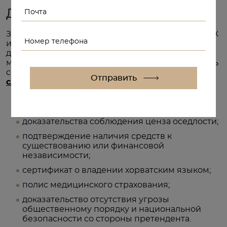
Документы для переезда
Заявители, решившие уехать в Хорватию на ПМЖ
и прожившие требуемый законом срок с ВНЖ,
должны обратиться в отделение полиции по
месту адресной регистрации в стране, заполнить
соответствующее заявление и предоставить
следующий пакет документов
:
заграничный паспорт;
доказательства соблюдения ценза оседлости;
подтверждение наличия средств к
существованию или финансовой
независимости;
сертификат о владении хорватским языком;
полис медицинского страхования;
доказательство отсутствия угрозы
общественному порядку и национальной
безопасности со стороны претендента.