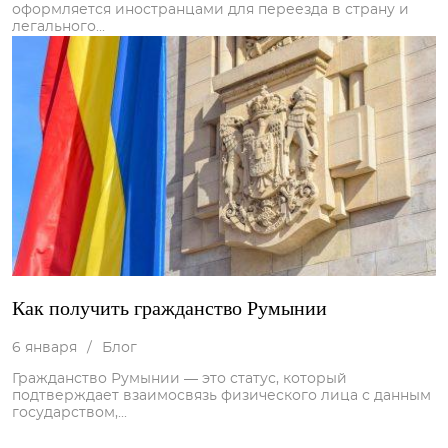
оформляется иностранцами для переезда в страну и
легального...
Как получить гражданство Румынии
6 января
/
Блог
Гражданство Румынии — это статус, который
подтверждает взаимосвязь физического лица с данным
государством,...