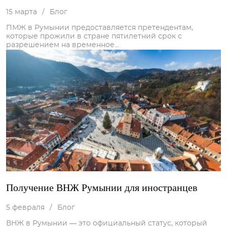
15 марта
/
Блог
ПМЖ в Румынии предоставляется претендентам,
которые прожили в стране пятилетний срок с
разрешением на временное...
Получение ВНЖ Румынии для иностранцев
5 февраля
/
Блог
ВНЖ в Румынии — это официальный статус, который