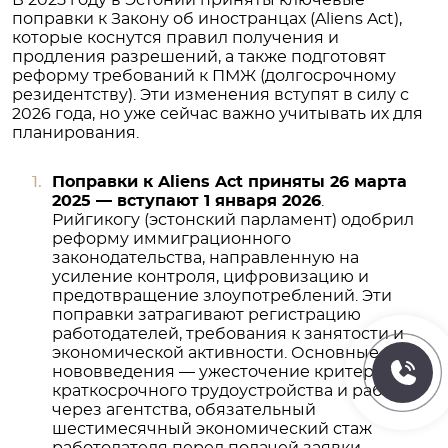
В 2025 году в Эстонии приняты ключевые
поправки к Закону об иностранцах (Aliens Act),
которые коснутся правил получения и
продления разрешений, а также подготовят
реформу требований к ПМЖ (долгосрочному
резидентству). Эти изменения вступят в силу с
2026 года, но уже сейчас важно учитывать их для
планирования.
Поправки к Aliens Act приняты 26 марта
2025 — вступают 1 января 2026
.
Рийгикогу (эстонский парламент) одобрил
реформу иммиграционного
законодательства, направленную на
усиление контроля, цифровизацию и
предотвращение злоупотреблений. Эти
поправки затрагивают регистрацию
работодателей, требования к занятости и
экономической активности. Основные
нововведения — ужесточение критериев
краткосрочного трудоустройства и работы
через агентства, обязательный
шестимесячный экономический стаж